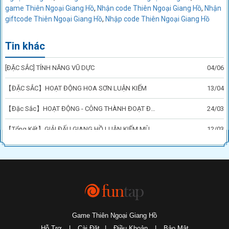
game Thiên Ngoại Giang Hồ
,
Nhận code Thiên Ngoại Giang Hồ
,
Nhận
giftcode Thiên Ngoại Giang Hồ
,
Nhập code Thiên Ngoại Giang Hồ
Tin khác
[ĐẶC SẮC] TÍNH NĂNG VŨ DỰC
04/06
【ĐẶC SẮC】HOẠT ĐỘNG HOA SƠN LUẬN KIẾM
13/04
【Đặc Sắc】HOẠT ĐỘNG - CÔNG THÀNH ĐOẠT ĐẤT
24/03
【Tổng Kết】GIẢI ĐẤU GIANG HỒ LUẬN KIẾM MÙA 3
12/03
Game Thiên Ngoại Giang Hồ
Hỗ Trợ
|
Cài Đặt
|
Điều Khoản
|
Bảo Mật